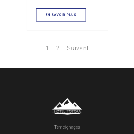
EN SAVOIR PLUS
Pagination
des
Page
Page
1
2
Suivant
publications
Témoignages