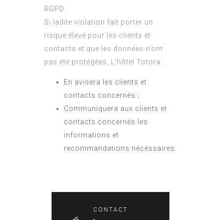
RGPD.
Si ladite violation fait porter un
risque élevé pour les clients et
contacts et que les données n’ont
pas été protégées, L’hôtel Totora :
En avisera les clients et
contacts concernés ;
Communiquera aux clients et
contacts concernés les
informations et
recommandations nécessaires.
CONTACT