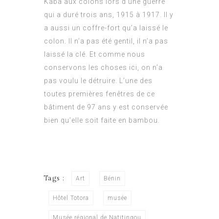
Kaba aux colons lors d’une guerre
qui a duré trois ans, 1915 à 1917. Il y
a aussi un coffre-fort qu’a laissé le
colon. Il n’a pas été gentil, il n’a pas
laissé la clé. Et comme nous
conservons les choses ici, on n’a
pas voulu le détruire. L’une des
toutes premières fenêtres de ce
bâtiment de 97 ans y est conservée
bien qu’elle soit faite en bambou.
Tags :
Art
Bénin
Hôtel Totora
musée
Musée régional de Natitingou