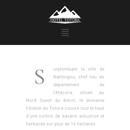
S
urplombant la ville de
Natitingou, chef lieu du
département de
l’Atacora, située au
Nord Ouest du Bénin, le domaine
hôtelier du Totora couvre tout le haut
d’une colline de savane arbustive et
herbacée sur plus de 16 hectares.