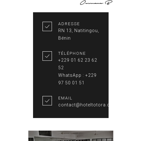
ADRESSE
RN 13, Natitingou,
Bénin
TÉLÉPHONE
+229 01 62 23 62
52
WhatsApp : +229
97 50 01 51
EMAIL
contact@hoteltotora.com