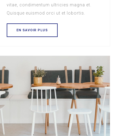
vitae, condimentum ultricies magna et.
Quisque euismod orci ut et lobortis.
EN SAVOIR PLUS