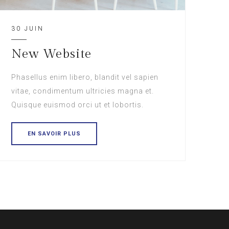
30 JUIN
New Website
Phasellus enim libero, blandit vel sapien
vitae, condimentum ultricies magna et.
Quisque euismod orci ut et lobortis.
EN SAVOIR PLUS