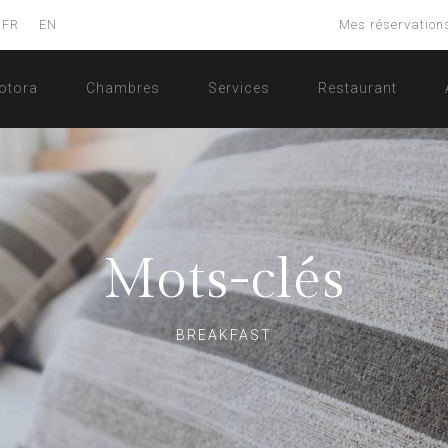
FR
EN
Mes réservation
otora
Chambres
Services
Restaurant
Mots-clés
BREAKFAST