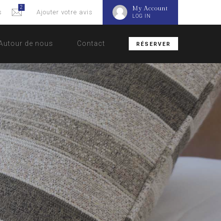
2
My Account
s
Ajouter votre avis
LOG IN
Autour de nous
Contact
RÉSERVER