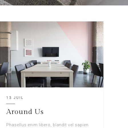
13 JUIL
Around Us
Phasellus enim libero, blandit vel sapien