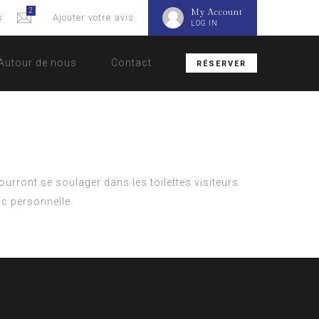
2
My Account
s
Ajouter votre avis
LOG IN
Autour de nous
Contact
RÉSERVER
ourront se soulager dans les toilettes visiteurs
c personnelle.