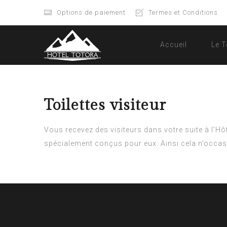
Options de paiement
Termes et Conditions
Accueil
Le T
Toilettes visiteur
Vous recevez des visiteurs dans votre suite à l’Hô
spécialement conçus pour eux. Ainsi cela n’occas