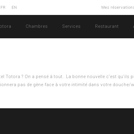
FR
EN
Mes réservation
otora
Chambres
Services
Restaurant
tel Totora ? On a pensé à tout.
La bonne nouvelle c’est qu’ils p
ionnera pas de gène face à votre intimité dans votre douche/w