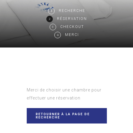
RECHERCHE
1
RÉSERVATION
2
CHECKOUT
3
MERCI
4
Merci de choisir une chambre pour
effectuer une réservation
RETOURNER À LA PAGE DE
RECHERCHE